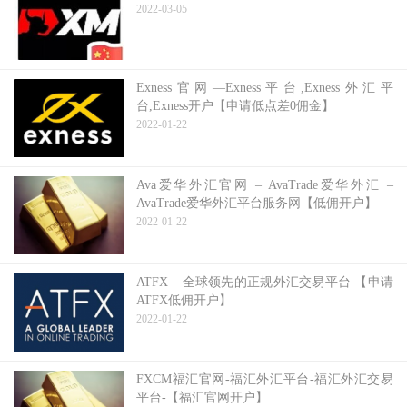
2022-03-05
Exness官网—Exness平台,Exness外汇平
台,Exness开户【申请低点差0佣金】
2022-01-22
Ava爱华外汇官网 – AvaTrade爱华外汇 –
AvaTrade爱华外汇平台服务网【低佣开户】
2022-01-22
ATFX – 全球领先的正规外汇交易平台 【申请
ATFX低佣开户】
2022-01-22
FXCM福汇官网-福汇外汇平台-福汇外汇交易
平台-【福汇官网开户】