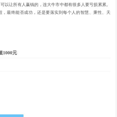
是可以让所有人赢钱的，连大牛市中都有很多人要亏损累累。
程，最终能否成功，还是要落实到每个人的智慧、秉性、天
1000元