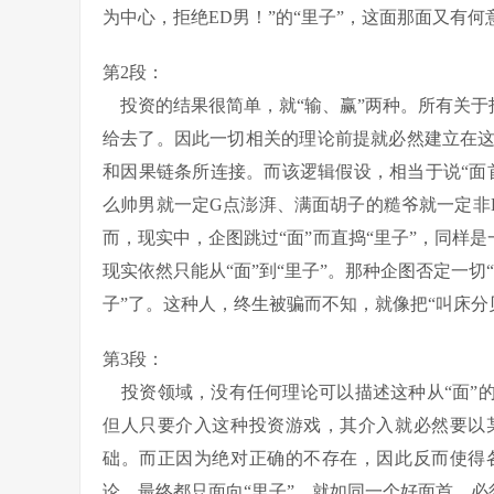
为中心，拒绝ED男！”的“里子”，这面那面又有何
第2段：
投资的结果很简单，就“输、赢”两种。所有关于投
给去了。因此一切相关的理论前提就必然建立在
和因果链条所连接。而该逻辑假设，相当于说“面
么帅男就一定G点澎湃、满面胡子的糙爷就一定非
而，现实中，企图跳过“面”而直捣“里子”，同样是
现实依然只能从“面”到“里子”。那种企图否定一切“
子”了。这种人，终生被骗而不知，就像把“叫床分
第3段：
投资领域，没有任何理论可以描述这种从“面”的
但人只要介入这种投资游戏，其介入就必然要以
础。而正因为绝对正确的不存在，因此反而使得
论，最终都只面向“里子”，就如同一个好面首，