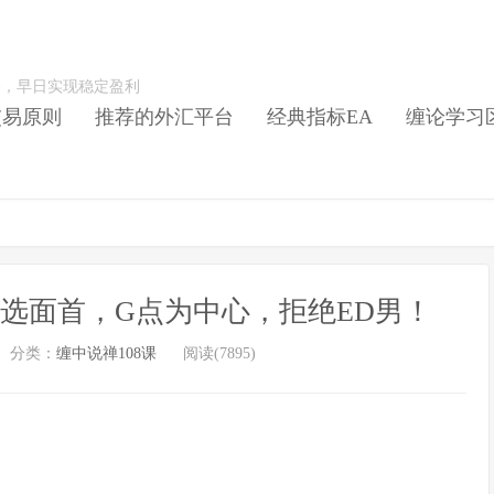
路，早日实现稳定盈利
交易原则
推荐的外汇平台
经典指标EA
缠论学习
如选面首，G点为中心，拒绝ED男！
分类：
缠中说禅108课
阅读(7895)