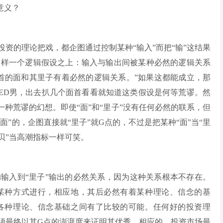
意义？
资的理论把戏，都企图通过控制某种“输入”而把“输”这结果
这样一个逻辑假设之上：输入与输出间被某种必然的逻辑关系
首的面和其里子有着必然的逻辑关系。”如果这都能成立，那
ED男，出去扒几个面首看看就知道这类假设是何等荒谬。然
一种荒谬的幻想。即使“面”和“里子”没有任何必然的联系，但
面”的，企图直接就“里子”就G点的，不过是把某种“面”当“里
贝”当高潮指标一样可笑。
输入到“里子”输出的必然关系，因为这种关系根本不存在。
某种方式进行，相应地，其后必然有着某种理论、信念的基
各种理论、信念基础之间有了比较的可能。任何好的投资理
必须最终以其G点的澎湃度来证明其优秀。相应的，投资市场最