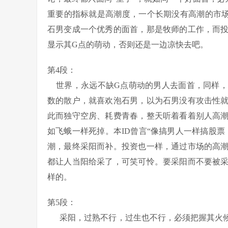
重要的指标就是高潮度，一个长期没有高潮的市
石男变成一个优秀的面首，那是牧师的工作，而
显示其G点的萌动，否则还是一边凉快去吧。
第4段：
世界，永远不缺G点萌动的男人去面首，同样，
数的散户，就喜欢泡石男，以为石男没有攻击性
此而独守空房、耗费青春，整天听着看着别人高
如飞蛾一样死掉。本ID曾言“像搞男人一样搞股
潮，最终采阳而补。投资也一样，通过市场的高
都让人当阳给采了，可笑可怜。要采阳而不要被
样的。
第5段：
采阳，过熟不行，过生也不行，必须把握其火候