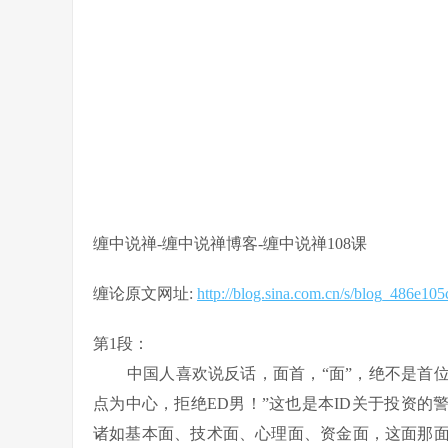
缠中说禅-缠中说禅博客-缠中说禅108课
缠论原文网址:
http://blog.sina.com.cn/s/blog_486e10
第1
中国人喜欢说反话，面首，“面”，绝不是首位的
点为中心，拒绝ED男！”这也是本ID关于投资的
诸如基本面、技术面、心理面、资金面，这面那面，