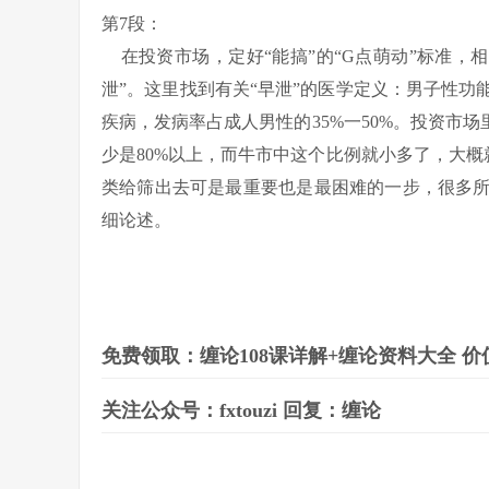
第7段：
在投资市场，定好“能搞”的“G点萌动”标准，
泄”。这里找到有关“早泄”的医学定义：男子性
疾病，发病率占成人男性的35%一50%。投资市
少是80%以上，而牛市中这个比例就小多了，大概
类给筛出去可是最重要也是最困难的一步，很多
细论述。
免费领取：缠论108课详解+缠论资料大全
价值
关注公众号：fxtouzi 回复：缠论