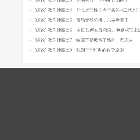
[缠论] 教你炒股票3：你的喜好，你的死亡陷阱！
[缠论] 教你炒股票4：什么是理性？今早买N中工就是
[缠论] 教你炒股票5：市场无须分析，只要看和干！
[缠论] 教你炒股票6：本ID如何在五粮液、包钢权证上
[缠论] 教你炒股票7：给赚了指数亏了钱的一些忠告
[缠论] 教你炒股票9：甄别“早泄”男的数学原则！