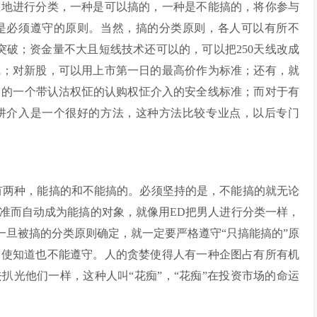
态地进行分类，一种是可以搞的，一种是不能搞的，将你参与
是必须遵守的原则。当然，搞的分类原则，各人可以有所不
突破；资金量不大且短线技术还可以的，可以把250天线改成
均线；对新股，可以用上市第一日的最高价作为标准；还有，就
出的一个带认沽权怔的认购权怔介入的安全线标准；而对于有
阱介入是一个很好的方法，这种方法比较专业点，以后专门
两种，能搞的和不能搞的。必须坚持的是，不能搞的就无论
准而自动成为能搞的对象，就像用ED把男人进行分类一样，
一旦被搞的分类原则确定，就一定要严格遵守“只搞能搞的”原
即使知道也不能遵守。人的贪婪使得人有一种企图占有所有机
扒光他们一样，这种人叫“花痴”，“花痴”在投资市场的命运