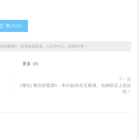
赞(
3525
)
 教你炒股票8：投资如选面首，G点为中心，拒绝ED男！
：
更多
(
0
)
下一篇
[缠论] 教你炒股票6：本ID如何在五粮液、包钢权证上提款
的！
！