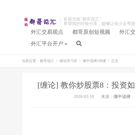
欢迎光临"都哥说汇"
希望我的经验分享，能够让你少走弯
外汇交易观点
都哥原创短视频
外汇
外汇平台开户
当前位置：
都哥说汇
>
缠论学习区
>
缠中说禅108课
>
正文
[缠论] 教你炒股票8：投资
2020-03-18
来源：
缠中说禅